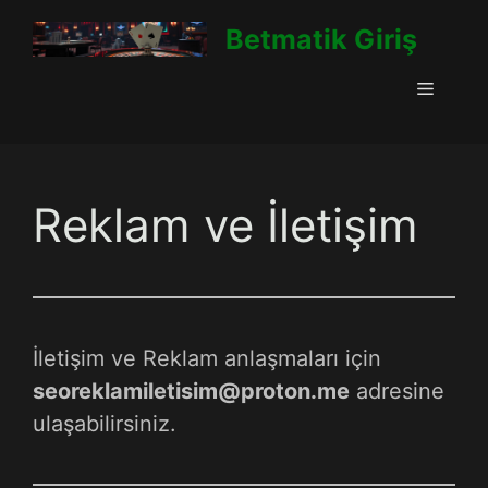
İçeriğe
Betmatik Giriş
atla
Menü
Reklam ve İletişim
İletişim ve Reklam anlaşmaları için
seoreklamiletisim@proton.me
adresine
ulaşabilirsiniz.