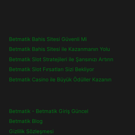
Betmatik Bahis Sitesi Güvenli Mi
Betmatik Bahis Sitesi ile Kazanmanın Yolu
Betmatik Slot Stratejileri ile Şansınızı Artırın
Betmatik Slot Fırsatları Sizi Bekliyor
Betmatik Casino ile Büyük Ödüller Kazanın
Betmatik - Betmatik Giriş Güncel
Betmatik Blog
Gizlilik Sözleşmesi