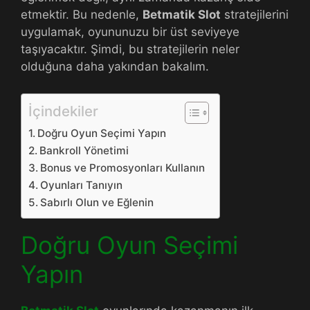
etmektir. Bu nedenle,
Betmatik Slot
stratejilerini
uygulamak, oyununuzu bir üst seviyeye
taşıyacaktır. Şimdi, bu stratejilerin neler
olduğuna daha yakından bakalım.
İçindekiler
Doğru Oyun Seçimi Yapın
Bankroll Yönetimi
Bonus ve Promosyonları Kullanın
Oyunları Tanıyın
Sabırlı Olun ve Eğlenin
Doğru Oyun Seçimi
Yapın