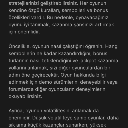
stratejilerinizi geliştirebilirsiniz. Her oyunun
kendine özgü kuralları, sembolleri ve bonus
özellikleri vardır. Bu nedenle, oynayacağınız
oyunu iyi tanımak, kazanma şansınızı artırmak
için önemlidir.
Öncelikle, oyunun nasıl çalıştığını öğrenin. Hangi
sembollerin ne kadar kazandırdığını, bonus
turlarının nasıl tetiklendiğini ve jackpot kazanma
yollarını anlamak, sizi diğer oyunculardan bir
adım öne geçirecektir. Oyun hakkında bilgi
edinmek için demo sürümlerini deneyebilir veya
forumlarda diğer oyuncuların deneyimlerini
okuyabilirsiniz.
Ayrıca, oyunun volatilitesini anlamak da
önemlidir. Düşük volatiliteye sahip oyunlar, daha
sık ama küçük kazançlar sunarken, yüksek