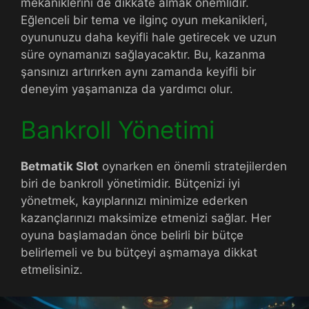
mekaniklerini de dikkate almak önemlidir.
Eğlenceli bir tema ve ilginç oyun mekanikleri,
oyununuzu daha keyifli hale getirecek ve uzun
süre oynamanızı sağlayacaktır. Bu, kazanma
şansınızı artırırken aynı zamanda keyifli bir
deneyim yaşamanıza da yardımcı olur.
Bankroll Yönetimi
Betmatik Slot
oynarken en önemli stratejilerden
biri de bankroll yönetimidir. Bütçenizi iyi
yönetmek, kayıplarınızı minimize ederken
kazançlarınızı maksimize etmenizi sağlar. Her
oyuna başlamadan önce belirli bir bütçe
belirlemeli ve bu bütçeyi aşmamaya dikkat
etmelisiniz.