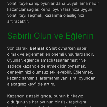
volatiliteye sahip oyunlar daha büyük ama nadir
kazançlar sağlar. Kendi oyun tarzınıza uygun
volatiliteyi seçmek, kazanma olasılığınızı
artıracaktır.
Sabırlı Olun ve Eğlenin
Son olarak,
Betmatik Slot
oynarken sabırlı
olmak ve eğlenmek en önemli unsurlardandır.
Oyunlar, eğlence amaçlı tasarlanmıştır ve
sadece kazanç elde etmek için oynamak,
deneyiminizi olumsuz etkileyebilir. Eğlenmek,
kazanç şansınızı artırmanın yanı sıra, oyundan
alacağınız keyfi de artırır.
Kazancınız azaldığında, bunun bir kayıp
olduğunu ve her oyunun bir risk taşıdığını